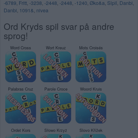
-6789
,
Fritt
,
-3238
,
-2448
,
-2448
,
-1240
,
Øko&a
,
Slpil
,
Danbi
,
Danbi
,
1091&
,
nivea
Ord Kryds spil svar på andre
sprog!
Word Cross
Wort Kreuz
Mots Croisés
Palabras Cruz
Parole Croce
Woord Kruis
Ordet Kors
Słowo Krzyż
Slovo Křížek