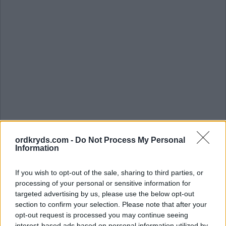
Søg efter bogstaver. Indtast
ordkryds.com -
Do Not Process My Personal
alle bogstaverne fra
Information
puslespillet:
If you wish to opt-out of the sale, sharing to third parties, or
processing of your personal or sensitive information for
Søg
targeted advertising by us, please use the below opt-out
Søg
efter
section to confirm your selection. Please note that after your
bogstaver.
opt-out request is processed you may continue seeing
interest-based ads based on personal information utilized by