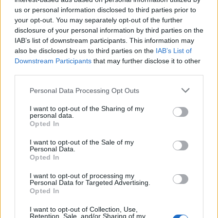
Vælg dit puslespil:
Indtast
us or personal information disclosed to third parties prior to
alle
your opt-out. You may separately opt-out of the further
bogstaverne
Puslespil ikke fundet.
disclosure of your personal information by third parties on the
fra
IAB’s list of downstream participants. This information may
puslespillet:
also be disclosed by us to third parties on the
IAB’s List of
Downstream Participants
that may further disclose it to other
third parties.
Personal Data Processing Opt Outs
(
119
stemmer,
I want to opt-out of the Sharing of my
personal data.
gennemsnit:
3,30
ud af 5
)
Opted In
Hent Ord Kryds
I want to opt-out of the Sale of my
Personal Data.
Opted In
I want to opt-out of processing my
Personal Data for Targeted Advertising.
Opted In
Her kan du søge efter dit svar efter niveau nummer, men vi
anbefaler at bruge søgningen med bogstaver.
I want to opt-out of Collection, Use,
Retention, Sale, and/or Sharing of my