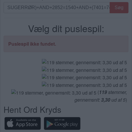
Søg
Søg
efter
bogstaver.
Vælg dit puslespil:
Indtast
alle
bogstaverne
Puslespil ikke fundet.
fra
puslespillet:
(
119
stemmer,
gennemsnit:
3,30
ud af 5
)
Hent Ord Kryds