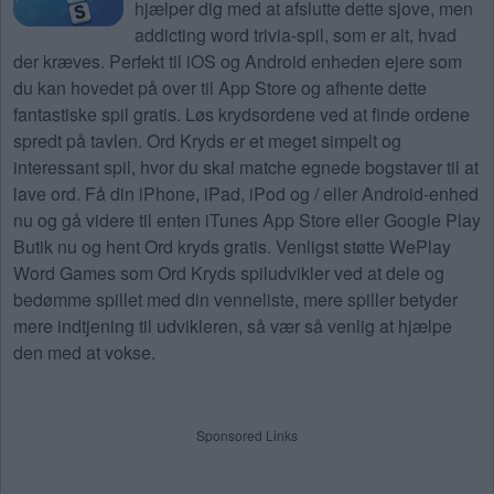
hjælper dig med at afslutte dette sjove, men
addicting word trivia-spil, som er alt, hvad
der kræves. Perfekt til iOS og Android enheden ejere som
du kan hovedet på over til App Store og afhente dette
fantastiske spil gratis. Løs krydsordene ved at finde ordene
spredt på tavlen. Ord Kryds er et meget simpelt og
interessant spil, hvor du skal matche egnede bogstaver til at
lave ord. Få din iPhone, iPad, iPod og / eller Android-enhed
nu og gå videre til enten iTunes App Store eller Google Play
Butik nu og hent Ord kryds gratis. Venligst støtte WePlay
Word Games som Ord Kryds spiludvikler ved at dele og
bedømme spillet med din venneliste, mere spiller betyder
mere indtjening til udvikleren, så vær så venlig at hjælpe
den med at vokse.
Sponsored Links