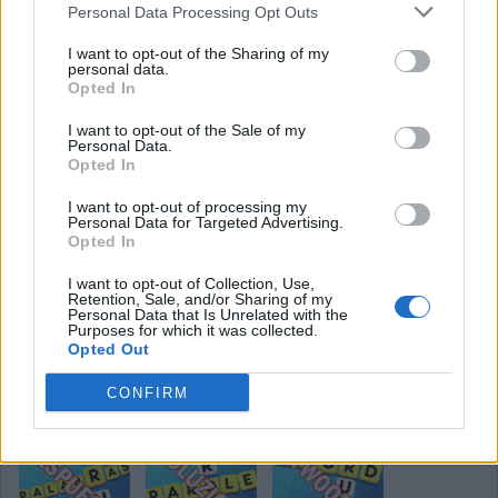
Personal Data Processing Opt Outs
Seneste søgninger:
I want to opt-out of the Sharing of my
personal data.
Suger
,
Servu
,
-1622
,
Servu
,
Tidlø
,
MldÅi
,
MldÅi
,
varme
,
Opted In
-3039
,
ABC&a
,
Genel
,
Fjnre
,
-8418
,
Ø b k
,
-4427
,
alukd
,
I want to opt-out of the Sale of my
nivea
,
Nivea
,
Nivea
,
-8007
Personal Data.
Opted In
Ord Kryds spil svar på andre
I want to opt-out of processing my
sprog!
Personal Data for Targeted Advertising.
Opted In
Word Cross
Wort Kreuz
Mots Croisés
I want to opt-out of Collection, Use,
Retention, Sale, and/or Sharing of my
Personal Data that Is Unrelated with the
Purposes for which it was collected.
Opted Out
CONFIRM
Palabras Cruz
Parole Croce
Woord Kruis