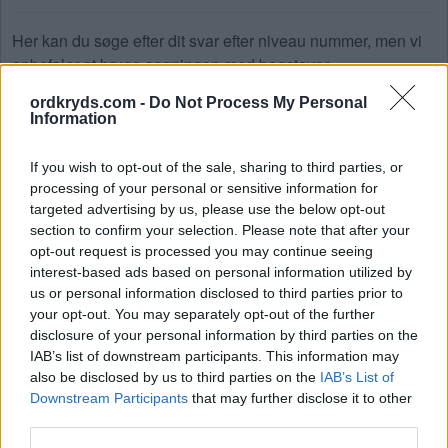
Her kan du søge efter dit svar efter niveau nummer, men vi
anbefaler at bruge søgningen med bogstaver.
Vælg dit niveau:
ordkryds.com -
Do Not Process My Personal
Information
Ord Kryds niveau 1
If you wish to opt-out of the sale, sharing to third parties, or
Ord Kryds niveau 2
processing of your personal or sensitive information for
Ord Kryds niveau 3
targeted advertising by us, please use the below opt-out
Ord Kryds niveau 4
section to confirm your selection. Please note that after your
opt-out request is processed you may continue seeing
Ord Kryds niveau 5
interest-based ads based on personal information utilized by
Ord Kryds niveau 6
us or personal information disclosed to third parties prior to
Ord Kryds niveau 7
your opt-out. You may separately opt-out of the further
disclosure of your personal information by third parties on the
Ord Kryds niveau 8
IAB’s list of downstream participants. This information may
Ord Kryds niveau 9
also be disclosed by us to third parties on the
IAB’s List of
Ord Kryds niveau 10
Downstream Participants
that may further disclose it to other
third parties.
Ord Kryds niveau 11