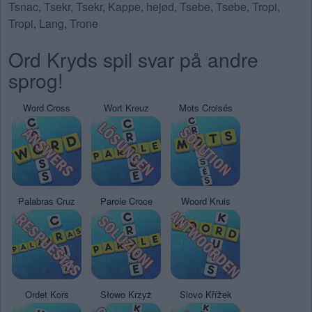
Tsnac
,
Tsekr
,
Tsekr
,
Kappe
,
hejød
,
Tsebe
,
Tsebe
,
Tropi
,
Tropi
,
Lang
,
Trone
Ord Kryds spil svar på andre
sprog!
Word Cross
Wort Kreuz
Mots Croisés
Palabras Cruz
Parole Croce
Woord Kruis
Ordet Kors
Słowo Krzyż
Slovo Křížek