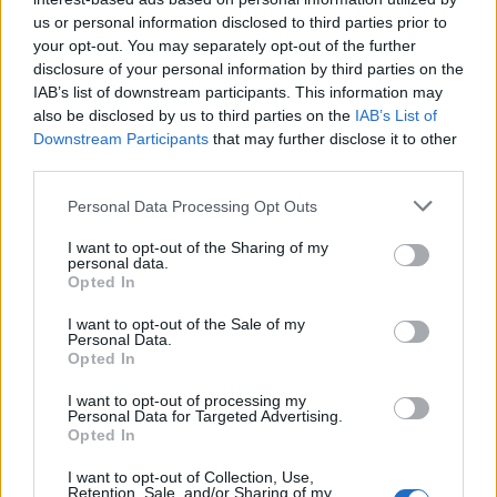
Vælg dit puslespil:
Indtast
us or personal information disclosed to third parties prior to
alle
your opt-out. You may separately opt-out of the further
bogstaverne
Puslespil ikke fundet.
disclosure of your personal information by third parties on the
fra
IAB’s list of downstream participants. This information may
puslespillet:
also be disclosed by us to third parties on the
IAB’s List of
Downstream Participants
that may further disclose it to other
third parties.
Personal Data Processing Opt Outs
(
119
stemmer,
I want to opt-out of the Sharing of my
personal data.
gennemsnit:
3,30
ud af 5
)
Opted In
Hent Ord Kryds
I want to opt-out of the Sale of my
Personal Data.
Opted In
I want to opt-out of processing my
Personal Data for Targeted Advertising.
Opted In
Her kan du søge efter dit svar efter niveau nummer, men vi
anbefaler at bruge søgningen med bogstaver.
I want to opt-out of Collection, Use,
Retention, Sale, and/or Sharing of my