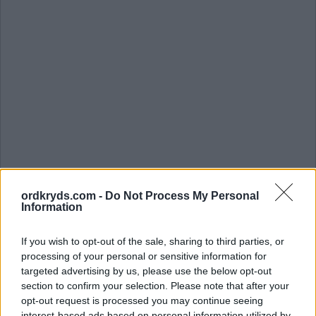
Søg efter bogstaver. Indtast
ordkryds.com -
Do Not Process My Personal
alle bogstaverne fra
Information
puslespillet:
If you wish to opt-out of the sale, sharing to third parties, or
processing of your personal or sensitive information for
Søg
targeted advertising by us, please use the below opt-out
Søg
efter
section to confirm your selection. Please note that after your
bogstaver.
opt-out request is processed you may continue seeing
interest-based ads based on personal information utilized by