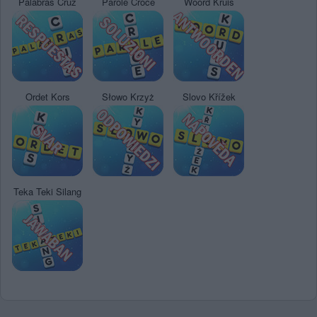
Palabras Cruz
Parole Croce
Woord Kruis
Ordet Kors
Słowo Krzyż
Slovo Křížek
Teka Teki Silang