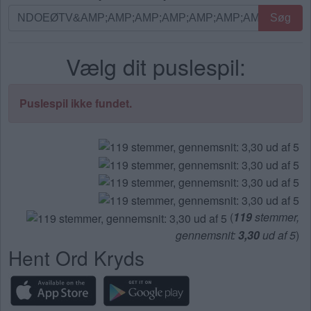
Søg
Søg
efter
bogstaver.
Vælg dit puslespil:
Indtast
alle
bogstaverne
Puslespil ikke fundet.
fra
puslespillet:
(
119
stemmer,
gennemsnit:
3,30
ud af 5
)
Hent Ord Kryds