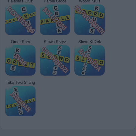
Palabras Cruz
Parole Croce
Woord Kruis
Ordet Kors
Słowo Krzyż
Slovo Křížek
Teka Teki Silang