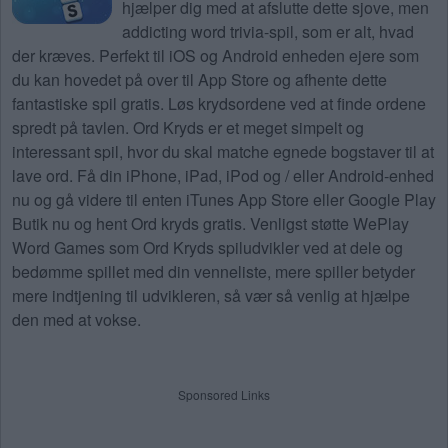
hjælper dig med at afslutte dette sjove, men
addicting word trivia-spil, som er alt, hvad
der kræves. Perfekt til iOS og Android enheden ejere som
du kan hovedet på over til App Store og afhente dette
fantastiske spil gratis. Løs krydsordene ved at finde ordene
spredt på tavlen. Ord Kryds er et meget simpelt og
interessant spil, hvor du skal matche egnede bogstaver til at
lave ord. Få din iPhone, iPad, iPod og / eller Android-enhed
nu og gå videre til enten iTunes App Store eller Google Play
Butik nu og hent Ord kryds gratis. Venligst støtte WePlay
Word Games som Ord Kryds spiludvikler ved at dele og
bedømme spillet med din venneliste, mere spiller betyder
mere indtjening til udvikleren, så vær så venlig at hjælpe
den med at vokse.
Sponsored Links