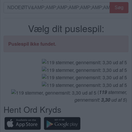
Søg
Søg
efter
bogstaver.
Vælg dit puslespil:
Indtast
alle
bogstaverne
Puslespil ikke fundet.
fra
puslespillet:
(
119
stemmer,
gennemsnit:
3,30
ud af 5
)
Hent Ord Kryds