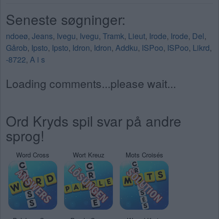
Seneste søgninger:
ndoeø
,
Jeans
,
Ivegu
,
Ivegu
,
Tramk
,
Lieut
,
Irode
,
Irode
,
Del
,
Gårob
,
Ipsto
,
Ipsto
,
Idron
,
Idron
,
Addku
,
ISPoo
,
ISPoo
,
Likrd
,
-8722
,
A i s
Loading comments...please wait...
Ord Kryds spil svar på andre
sprog!
Word Cross
Wort Kreuz
Mots Croisés