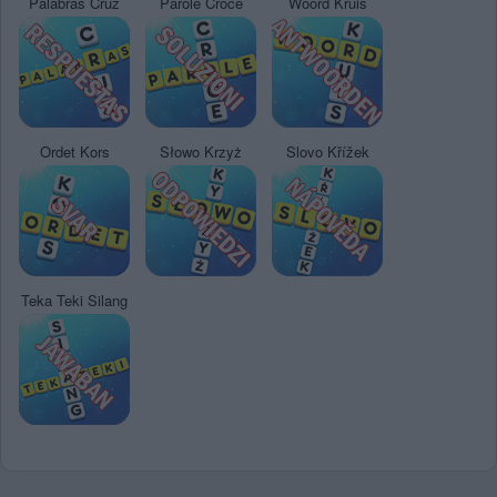
Palabras Cruz
Parole Croce
Woord Kruis
Ordet Kors
Słowo Krzyż
Slovo Křížek
Teka Teki Silang