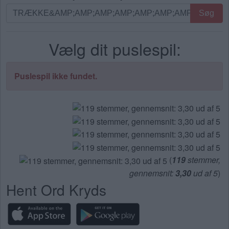
Søg
Søg
efter
bogstaver.
Vælg dit puslespil:
Indtast
alle
bogstaverne
Puslespil ikke fundet.
fra
puslespillet:
(
119
stemmer,
gennemsnit:
3,30
ud af 5
)
Hent Ord Kryds