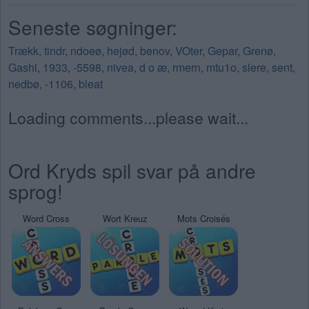
Seneste søgninger:
Trækk
,
tindr
,
ndoeø
,
hejød
,
benov
,
VOter
,
Gepar
,
Grenø
,
Gashi
,
1933
,
-5598
,
nivea
,
d o æ
,
rmern
,
mtu1o
,
slere
,
sent
,
nedbø
,
-1106
,
bleat
Loading comments...please wait...
Ord Kryds spil svar på andre
sprog!
Word Cross
Wort Kreuz
Mots Croisés