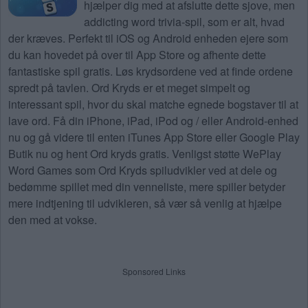
hjælper dig med at afslutte dette sjove, men
addicting word trivia-spil, som er alt, hvad
der kræves. Perfekt til iOS og Android enheden ejere som
du kan hovedet på over til App Store og afhente dette
fantastiske spil gratis. Løs krydsordene ved at finde ordene
spredt på tavlen. Ord Kryds er et meget simpelt og
interessant spil, hvor du skal matche egnede bogstaver til at
lave ord. Få din iPhone, iPad, iPod og / eller Android-enhed
nu og gå videre til enten iTunes App Store eller Google Play
Butik nu og hent Ord kryds gratis. Venligst støtte WePlay
Word Games som Ord Kryds spiludvikler ved at dele og
bedømme spillet med din venneliste, mere spiller betyder
mere indtjening til udvikleren, så vær så venlig at hjælpe
den med at vokse.
Sponsored Links