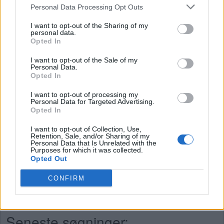
Personal Data Processing Opt Outs
anbefaler at bruge søgningen med bogstaver.
I want to opt-out of the Sharing of my
Vælg dit niveau:
personal data.
Opted In
Ord Kryds niveau 1
I want to opt-out of the Sale of my
Ord Kryds niveau 2
Personal Data.
Opted In
Ord Kryds niveau 3
Ord Kryds niveau 4
I want to opt-out of processing my
Personal Data for Targeted Advertising.
Ord Kryds niveau 5
Opted In
Ord Kryds niveau 6
I want to opt-out of Collection, Use,
Ord Kryds niveau 7
Retention, Sale, and/or Sharing of my
Personal Data that Is Unrelated with the
Ord Kryds niveau 8
Purposes for which it was collected.
Opted Out
Ord Kryds niveau 9
Ord Kryds niveau 10
CONFIRM
Ord Kryds niveau 11
Seneste søgninger: