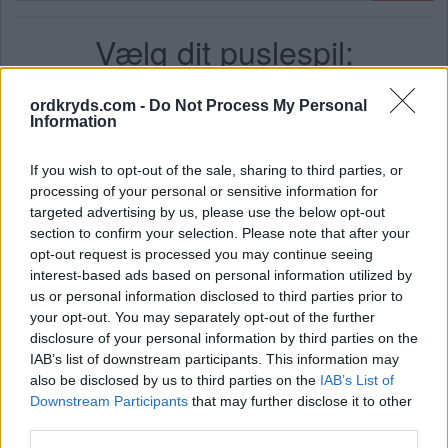
bogstaver.
Vælg dit puslespil:
Indtast
alle
bogstaverne
Puslespil ikke fundet.
ordkryds.com -
Do Not Process My Personal
fra
Information
puslespillet:
If you wish to opt-out of the sale, sharing to third parties, or
processing of your personal or sensitive information for
targeted advertising by us, please use the below opt-out
section to confirm your selection. Please note that after your
opt-out request is processed you may continue seeing
(
119
stemmer,
interest-based ads based on personal information utilized by
gennemsnit:
3,30
ud af 5
)
us or personal information disclosed to third parties prior to
Hent Ord Kryds
your opt-out. You may separately opt-out of the further
disclosure of your personal information by third parties on the
IAB’s list of downstream participants. This information may
also be disclosed by us to third parties on the
IAB’s List of
Downstream Participants
that may further disclose it to other
third parties.
Her kan du søge efter dit svar efter niveau nummer, men vi