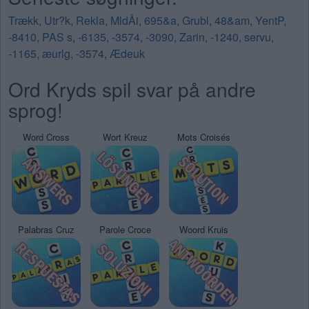
Trækk
,
Utr?k
,
Rekla
,
MldÅi
,
695&a
,
Grubl
,
48&am
,
YentP
,
-8410
,
PAS s
,
-6135
,
-3574
,
-3090
,
Zarin
,
-1240
,
servu
,
-1165
,
æurlg
,
-3574
,
Ædeuk
Ord Kryds spil svar på andre
sprog!
Word Cross
Wort Kreuz
Mots Croisés
Palabras Cruz
Parole Croce
Woord Kruis