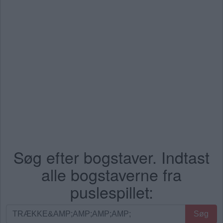
Søg efter bogstaver. Indtast
alle bogstaverne fra
puslespillet:
Søg
Søg
efter