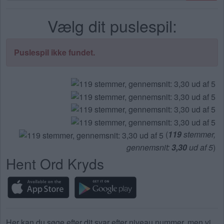
bogstaver.
Vælg dit puslespil:
Indtast
alle
bogstaverne
Puslespil ikke fundet.
fra
puslespillet:
(
119
stemmer,
gennemsnit:
3,30
ud af 5
)
Hent Ord Kryds
Her kan du søge efter dit svar efter niveau nummer, men vi