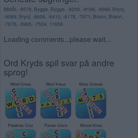
MldÅi
,
-9578
,
Bygge
,
Bygge
,
-9209
,
-9198
,
-9089
,
Brynj
,
-9089
,
Brynj
,
-8606
,
-8410
,
-8178
,
-7971
,
Brann
,
Brann
,
-7878
,
-3965
,
-7524
,
1165&
Loading comments...please wait...
Ord Kryds spil svar på andre
sprog!
Word Cross
Wort Kreuz
Mots Croisés
Palabras Cruz
Parole Croce
Woord Kruis