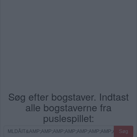
Søg efter bogstaver. Indtast
alle bogstaverne fra
puslespillet:
Søg
Søg
efter