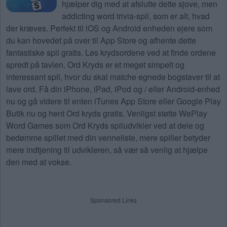
hjælper dig med at afslutte dette sjove, men
addicting word trivia-spil, som er alt, hvad
der kræves. Perfekt til iOS og Android enheden ejere som
du kan hovedet på over til App Store og afhente dette
fantastiske spil gratis. Løs krydsordene ved at finde ordene
spredt på tavlen. Ord Kryds er et meget simpelt og
interessant spil, hvor du skal matche egnede bogstaver til at
lave ord. Få din iPhone, iPad, iPod og / eller Android-enhed
nu og gå videre til enten iTunes App Store eller Google Play
Butik nu og hent Ord kryds gratis. Venligst støtte WePlay
Word Games som Ord Kryds spiludvikler ved at dele og
bedømme spillet med din venneliste, mere spiller betyder
mere indtjening til udvikleren, så vær så venlig at hjælpe
den med at vokse.
Sponsored Links