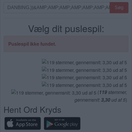
Søg
Søg
efter
bogstaver.
Vælg dit puslespil:
Indtast
alle
bogstaverne
Puslespil ikke fundet.
fra
puslespillet:
(
119
stemmer,
gennemsnit:
3,30
ud af 5
)
Hent Ord Kryds