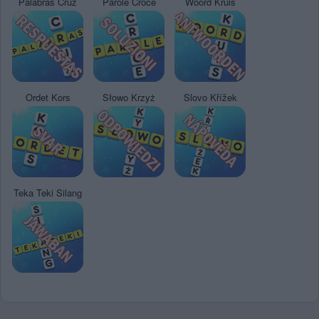
Palabras Cruz
Parole Croce
Woord Kruis
Ordet Kors
Słowo Krzyż
Slovo Křížek
Teka Teki Silang