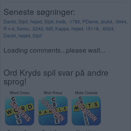
Seneste søgninger:
Danbi
,
Slpil
,
hejød
,
Slpil
,
tnetk
,
-1780
,
PDame
,
alukd
,
-3944
,
R v ø
,
Servu
,
-2242
,
Ildlt
,
Kappe
,
hejød
,
1511&
,
-6524
,
Danbi
,
hejød
,
Slpil
Loading comments...please wait...
Ord Kryds spil svar på andre
sprog!
Word Cross
Wort Kreuz
Mots Croisés