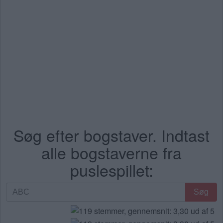
Søg efter bogstaver. Indtast
alle bogstaverne fra
puslespillet:
Søg
Søg
efter
bogstaver.