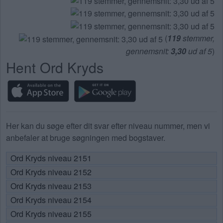
Indtast
alle
bogstaverne
fra
(
119
stemmer,
puslespillet:
gennemsnit:
3,30
ud af 5
)
Hent Ord Kryds
Her kan du søge efter dit svar efter niveau nummer, men vi
anbefaler at bruge søgningen med bogstaver.
Ord Kryds niveau 2151
Ord Kryds niveau 2152
Ord Kryds niveau 2153
Ord Kryds niveau 2154
Ord Kryds niveau 2155