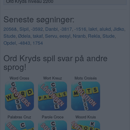
Ord Kryds niveau 2200
Seneste søgninger:
2056&
,
Slpil
,
-3592
,
Danbi
,
-3817
,
-1516
,
lakri
,
alukd
,
Jidko
,
Stude
,
Ødela
,
takaf
,
Servu
,
eesyl
,
Nranb
,
Rekla
,
Stude
,
Opdel
,
-4843
,
1754
Ord Kryds spil svar på andre
sprog!
Word Cross
Wort Kreuz
Mots Croisés
Palabras Cruz
Parole Croce
Woord Kruis