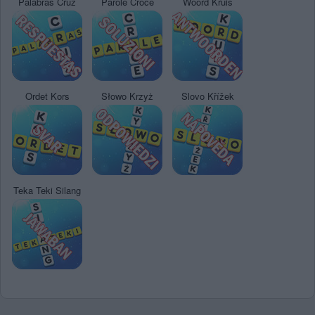
Palabras Cruz
Parole Croce
Woord Kruis
Ordet Kors
Słowo Krzyż
Slovo Křížek
Teka Teki Silang