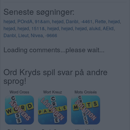
Seneste søgninger:
hejød
,
POndA
,
91&am
,
hejød
,
Danbi
,
-4461
,
Rette
,
hejød
,
hejød
,
hejød
,
1511&
,
hejød
,
hejød
,
hejød
,
alukd
,
AEktl
,
Danbi
,
Lieut
,
Nivea
,
-9666
Loading comments...please wait...
Ord Kryds spil svar på andre
sprog!
Word Cross
Wort Kreuz
Mots Croisés