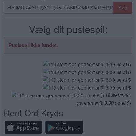
Søg
Søg
efter
bogstaver.
Vælg dit puslespil:
Indtast
alle
bogstaverne
Puslespil ikke fundet.
fra
puslespillet:
(
119
stemmer,
gennemsnit:
3,30
ud af 5
)
Hent Ord Kryds