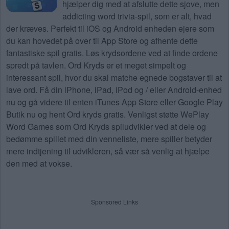
hjælper dig med at afslutte dette sjove, men
addicting word trivia-spil, som er alt, hvad
der kræves. Perfekt til iOS og Android enheden ejere som
du kan hovedet på over til App Store og afhente dette
fantastiske spil gratis. Løs krydsordene ved at finde ordene
spredt på tavlen. Ord Kryds er et meget simpelt og
interessant spil, hvor du skal matche egnede bogstaver til at
lave ord. Få din iPhone, iPad, iPod og / eller Android-enhed
nu og gå videre til enten iTunes App Store eller Google Play
Butik nu og hent Ord kryds gratis. Venligst støtte WePlay
Word Games som Ord Kryds spiludvikler ved at dele og
bedømme spillet med din venneliste, mere spiller betyder
mere indtjening til udvikleren, så vær så venlig at hjælpe
den med at vokse.
Sponsored Links