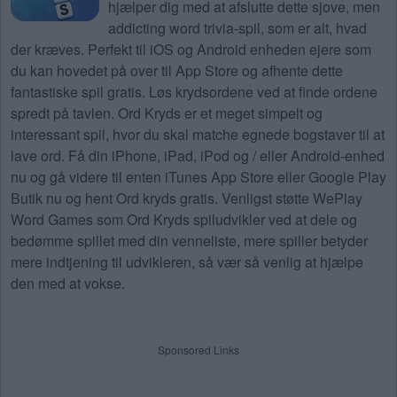
hjælper dig med at afslutte dette sjove, men
addicting word trivia-spil, som er alt, hvad
der kræves. Perfekt til iOS og Android enheden ejere som
du kan hovedet på over til App Store og afhente dette
fantastiske spil gratis. Løs krydsordene ved at finde ordene
spredt på tavlen. Ord Kryds er et meget simpelt og
interessant spil, hvor du skal matche egnede bogstaver til at
lave ord. Få din iPhone, iPad, iPod og / eller Android-enhed
nu og gå videre til enten iTunes App Store eller Google Play
Butik nu og hent Ord kryds gratis. Venligst støtte WePlay
Word Games som Ord Kryds spiludvikler ved at dele og
bedømme spillet med din venneliste, mere spiller betyder
mere indtjening til udvikleren, så vær så venlig at hjælpe
den med at vokse.
Sponsored Links