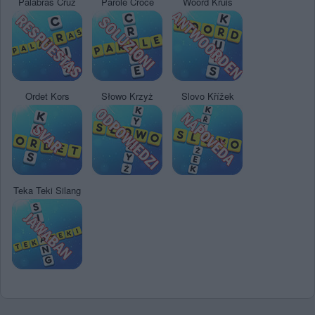
Palabras Cruz
Parole Croce
Woord Kruis
Ordet Kors
Słowo Krzyż
Slovo Křížek
Teka Teki Silang