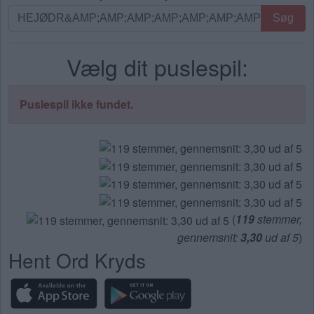
Søg
Søg
efter
bogstaver.
Vælg dit puslespil:
Indtast
alle
bogstaverne
Puslespil ikke fundet.
fra
puslespillet:
(
119
stemmer,
gennemsnit:
3,30
ud af 5
)
Hent Ord Kryds