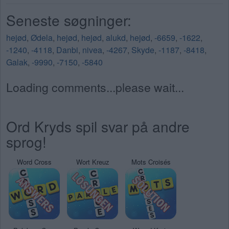
Seneste søgninger:
hejød
,
Ødela
,
hejød
,
hejød
,
alukd
,
hejød
,
-6659
,
-1622
,
-1240
,
-4118
,
Danbi
,
nivea
,
-4267
,
Skyde
,
-1187
,
-8418
,
Galak
,
-9990
,
-7150
,
-5840
Loading comments...please wait...
Ord Kryds spil svar på andre
sprog!
Word Cross
Wort Kreuz
Mots Croisés