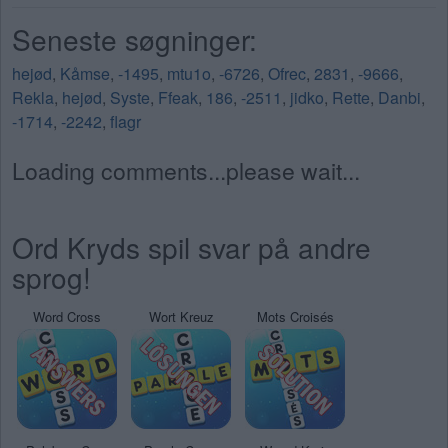
Seneste søgninger:
hejød
,
Kåmse
,
-1495
,
mtu1o
,
-6726
,
Ofrec
,
2831
,
-9666
,
Rekla
,
hejød
,
Syste
,
Ffeak
,
186
,
-2511
,
jidko
,
Rette
,
Danbi
,
-1714
,
-2242
,
flagr
Loading comments...please wait...
Ord Kryds spil svar på andre
sprog!
Word Cross
Wort Kreuz
Mots Croisés