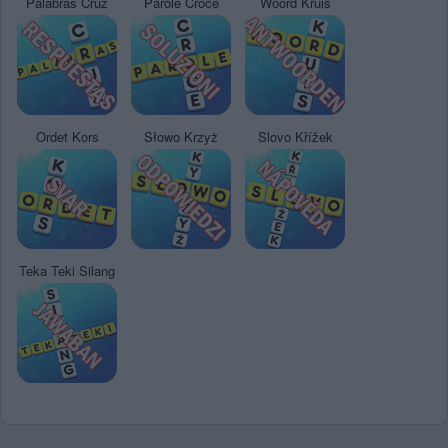
Palabras Cruz
Parole Croce
Woord Kruis
Ordet Kors
Słowo Krzyż
Slovo Křížek
Teka Teki Silang