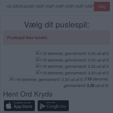
Søg
Søg
efter
bogstaver.
Vælg dit puslespil:
Indtast
alle
bogstaverne
Puslespil ikke fundet.
fra
puslespillet:
(
119
stemmer,
gennemsnit:
3,30
ud af 5
)
Hent Ord Kryds