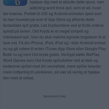
hjælper dig med at afslutte dette sjove, men
addicting word trivia-spil, som er alt, hvad
der kræves. Perfekt til iOS og Android enheden ejere som
du kan hovedet på over til App Store og afhente dette
fantastiske spil gratis. Løs krydsordene ved at finde ordene
spredt på tavlen. Ord Kryds er et meget simpelt og
interessant spil, hvor du skal matche egnede bogstaver til at
lave ord. Få din iPhone, iPad, iPod og / eller Android-enhed
nu og gå videre til enten iTunes App Store eller Google Play
Butik nu og hent Ord kryds gratis. Venligst støtte WePlay
Word Games som Ord Kryds spiludvikler ved at dele og
bedømme spillet med din venneliste, mere spiller betyder
mere indtjening til udvikleren, så vær så venlig at hjælpe
den med at vokse.
Sponsored Links