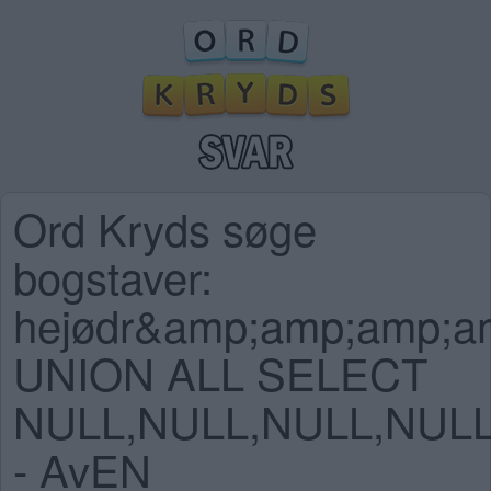
Ord Kryds søge
bogstaver:
hejødr&amp;amp;amp;a
UNION ALL SELECT
NULL,NULL,NULL,NULL
- AvEN