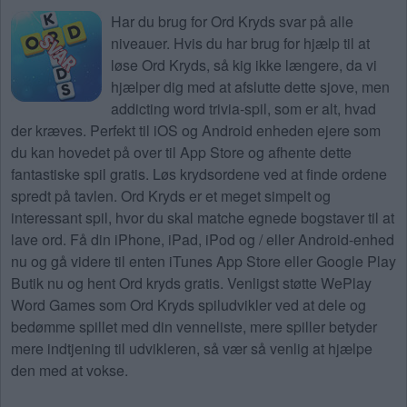
Har du brug for
Ord Kryds svar på alle
niveauer
. Hvis du har brug for hjælp til at
løse Ord Kryds, så kig ikke længere, da vi
hjælper dig med at afslutte dette sjove, men
addicting word trivia-spil, som er alt, hvad
der kræves. Perfekt til iOS og Android enheden ejere som
du kan hovedet på over til App Store og afhente dette
fantastiske spil gratis. Løs krydsordene ved at finde ordene
spredt på tavlen. Ord Kryds er et meget simpelt og
interessant spil, hvor du skal matche egnede bogstaver til at
lave ord. Få din iPhone, iPad, iPod og / eller Android-enhed
nu og gå videre til enten iTunes App Store eller Google Play
Butik nu og hent Ord kryds gratis. Venligst støtte WePlay
Word Games som Ord Kryds spiludvikler ved at dele og
bedømme spillet med din venneliste, mere spiller betyder
mere indtjening til udvikleren, så vær så venlig at hjælpe
den med at vokse.