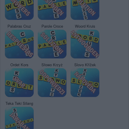
Palabras Cruz
Parole Croce
Woord Kruis
Ordet Kors
Słowo Krzyż
Slovo Křížek
Teka Teki Silang