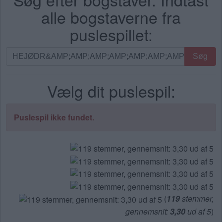
alle bogstaverne fra
puslespillet:
Søg
Søg
efter
bogstaver.
Vælg dit puslespil:
Indtast
alle
bogstaverne
Puslespil ikke fundet.
fra
puslespillet:
(
119
stemmer,
gennemsnit:
3,30
ud af 5
)