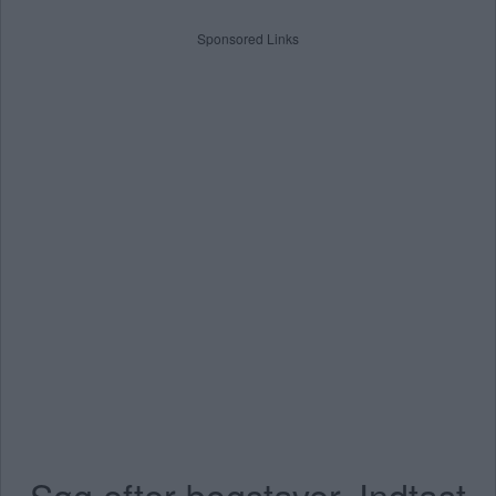
Sponsored Links
Søg efter bogstaver. Indtast