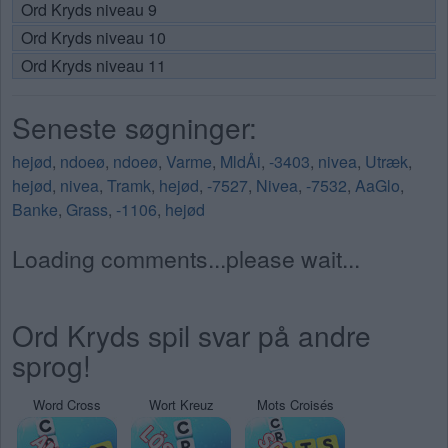
Ord Kryds niveau 9
Ord Kryds niveau 10
Ord Kryds niveau 11
Seneste søgninger:
hejød
,
ndoeø
,
ndoeø
,
Varme
,
MldÅi
,
-3403
,
nivea
,
Utræk
,
hejød
,
nivea
,
Tramk
,
hejød
,
-7527
,
Nivea
,
-7532
,
AaGlo
,
Banke
,
Grass
,
-1106
,
hejød
Loading comments...please wait...
Ord Kryds spil svar på andre
sprog!
Word Cross
Wort Kreuz
Mots Croisés