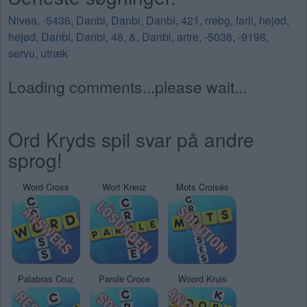
Nivea
,
-5436
,
Danbi
,
Danbi
,
Danbi
,
421
,
rrebg
,
farli
,
hejød
,
hejød
,
Danbi
,
Danbi
,
48
,
&
,
Danbi
,
artre
,
-5038
,
-9198
,
servu
,
utræk
Loading comments...please wait...
Ord Kryds spil svar på andre
sprog!
Word Cross
Wort Kreuz
Mots Croisés
Palabras Cruz
Parole Croce
Woord Kruis