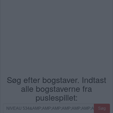
Søg efter bogstaver. Indtast
alle bogstaverne fra
puslespillet:
Søg
Søg
efter