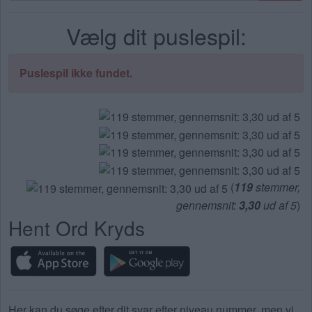
bogstaver.
Vælg dit puslespil:
Indtast
alle
bogstaverne
Puslespil ikke fundet.
fra
puslespillet:
(
119
stemmer,
gennemsnit:
3,30
ud af 5
)
Hent Ord Kryds
Her kan du søge efter dit svar efter niveau nummer, men vi