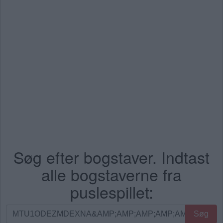
Søg efter bogstaver. Indtast
alle bogstaverne fra
puslespillet:
Søg
Søg
efter