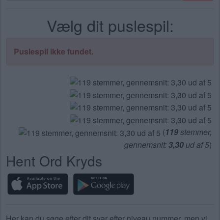
bogstaver.
Vælg dit puslespil:
Indtast
alle
bogstaverne
Puslespil ikke fundet.
fra
puslespillet:
(
119
stemmer,
gennemsnit:
3,30
ud af 5
)
Hent Ord Kryds
Her kan du søge efter dit svar efter niveau nummer, men vi