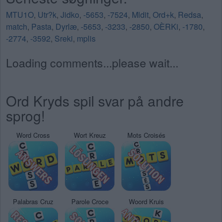
MTU1O
,
Utr?k
,
Jidko
,
-5653
,
-7524
,
Mldit
,
Ord+k
,
Redsa
,
match
,
Pasta
,
Dyrlæ
,
-5653
,
-3233
,
-2850
,
OÈRKi
,
-1780
,
-2774
,
-3592
,
Sreki
,
mplis
Loading comments...please wait...
Ord Kryds spil svar på andre
sprog!
Word Cross
Wort Kreuz
Mots Croisés
Palabras Cruz
Parole Croce
Woord Kruis