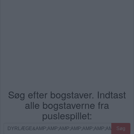
Søg efter bogstaver. Indtast
alle bogstaverne fra
puslespillet:
Søg
Søg
efter