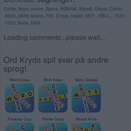
Dyrlæ
,
tkrye
,
conve
,
Spina
,
NØANK
,
Mandi
,
Gepar
,
Danbi
,
-8863
,
2478
,
scena
,
735
,
Dropp
,
hejød
,
2571
,
ABC),
,
-7527
,
-1722
,
freda
,
Slpil
Loading comments...please wait...
Ord Kryds spil svar på andre
sprog!
Word Cross
Wort Kreuz
Mots Croisés
Palabras Cruz
Parole Croce
Woord Kruis