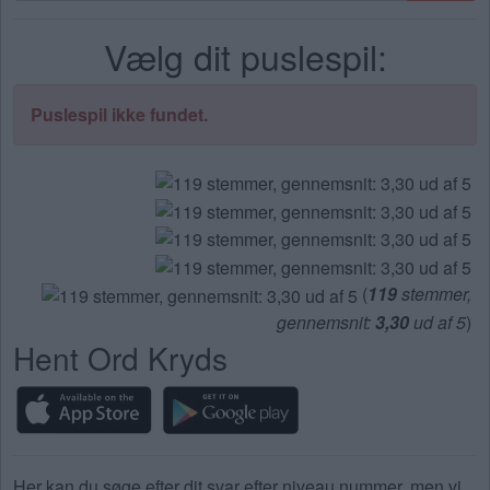
bogstaver.
Vælg dit puslespil:
Indtast
alle
bogstaverne
Puslespil ikke fundet.
fra
puslespillet:
(
119
stemmer,
gennemsnit:
3,30
ud af 5
)
Hent Ord Kryds
Her kan du søge efter dit svar efter niveau nummer, men vi