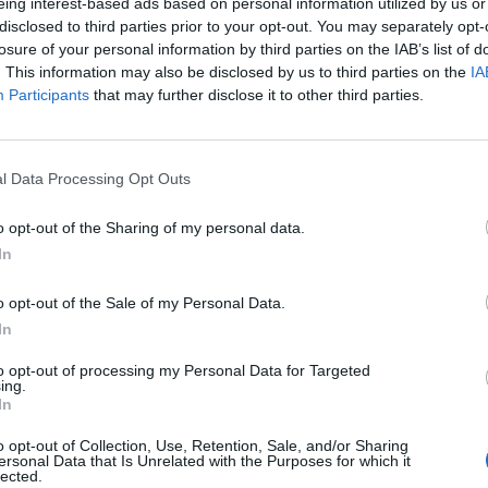
eing interest-based ads based on personal information utilized by us or
disclosed to third parties prior to your opt-out. You may separately opt-
losure of your personal information by third parties on the IAB’s list of
. This information may also be disclosed by us to third parties on the
IA
Vælg dit puslespil:
Participants
that may further disclose it to other third parties.
l Data Processing Opt Outs
o opt-out of the Sharing of my personal data.
In
o opt-out of the Sale of my Personal Data.
In
to opt-out of processing my Personal Data for Targeted
ing.
In
u nummer, men vi anbefaler at bruge søgningen med bogstaver.
o opt-out of Collection, Use, Retention, Sale, and/or Sharing
ersonal Data that Is Unrelated with the Purposes for which it
lected.