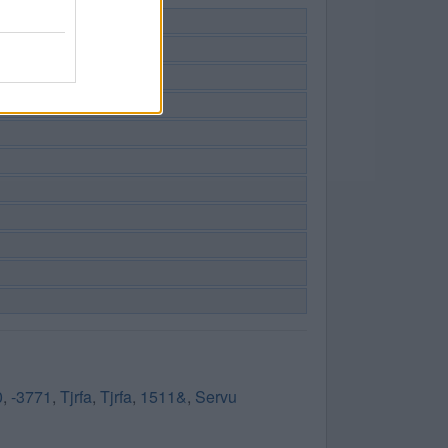
0
,
-3771
,
Tjrfa
,
Tjrfa
,
1511&
,
Servu