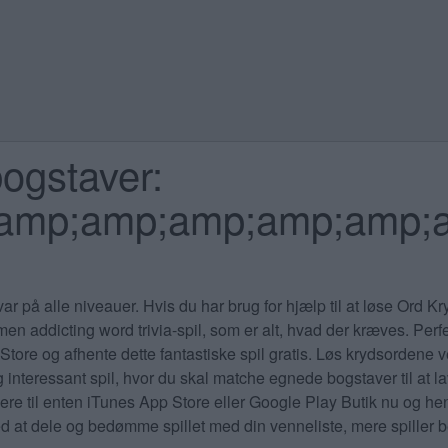
ogstaver:
amp;amp;amp;amp;amp;a
ar på alle niveauer
. Hvis du har brug for hjælp til at løse Ord K
 men addicting word trivia-spil, som er alt, hvad der kræves. Pe
Store og afhente dette fantastiske spil gratis. Løs krydsordene v
 interessant spil, hvor du skal matche egnede bogstaver til at la
re til enten iTunes App Store eller Google Play Butik nu og hent
at dele og bedømme spillet med din venneliste, mere spiller bet