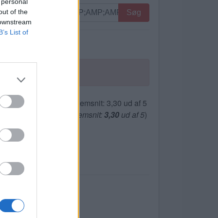
 personal
out of the
Søg
 downstream
B’s List of
(
119
stemmer, gennemsnit:
3,30
ud af 5
)