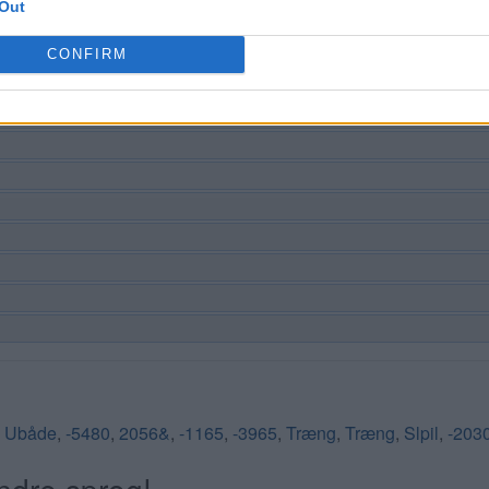
Out
CONFIRM
,
Ubåde
,
-5480
,
2056&
,
-1165
,
-3965
,
Træng
,
Træng
,
Slpil
,
-203
ndre sprog!