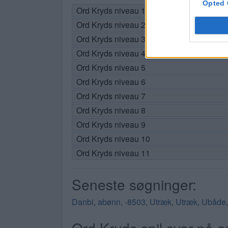
Opted 
Ord Kryds niveau 1
Ord Kryds niveau 2
Ord Kryds niveau 3
Ord Kryds niveau 4
Ord Kryds niveau 5
Ord Kryds niveau 6
Ord Kryds niveau 7
Ord Kryds niveau 8
Ord Kryds niveau 9
Ord Kryds niveau 10
Ord Kryds niveau 11
Seneste søgninger:
Danbi
,
abønn
,
-8503
,
Utræk
,
Utræk
,
Ubåde
Ord Kryds spil svar på a