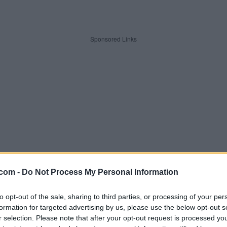
Sponsored Links
.com -
Do Not Process My Personal Information
to opt-out of the sale, sharing to third parties, or processing of your per
formation for targeted advertising by us, please use the below opt-out s
aver. Indtast alle bogstaverne f
r selection. Please note that after your opt-out request is processed y