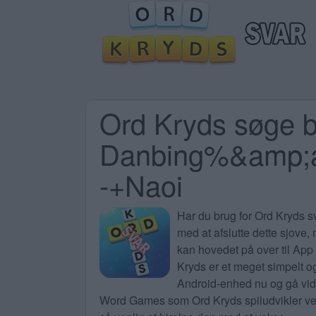
Ord Kryds søge b
Danbing%&amp;
-+Naoi
Har du brug for
Ord Kryds sv
med at afslutte dette sjove,
kan hovedet på over til App 
Kryds er et meget simpelt og
Android-enhed nu og gå vide
Word Games som Ord Kryds spiludvikler ved 