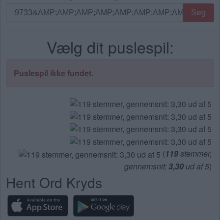
Søg
Søg
efter
bogstaver.
Vælg dit puslespil:
Indtast
alle
bogstaverne
Puslespil ikke fundet.
fra
puslespillet:
(
119
stemmer,
gennemsnit:
3,30
ud af 5
)
Hent Ord Kryds