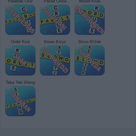
Palabras Cruz
Parole Croce
Woord Kruis
Ordet Kors
Słowo Krzyż
Slovo Křížek
Teka Teki Silang