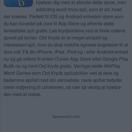
hjælper dig med at afslutte dette sjove, men
addicting word trivia-spil, som er alt, hvad
der kræves. Perfekt til iOS og Android enheden ejere som
du kan hovedet på over til App Store og afhente dette
fantastiske spil gratis. Løs krydsordene ved at finde ordene
spredt på tavlen. Ord Kryds er et meget simpelt og
interessant spil, hvor du skal matche egnede bogstaver til at
lave ord. Få din iPhone, iPad, iPod og / eller Android-enhed
nu og gå videre til enten iTunes App Store eller Google Play
Butik nu og hent Ord kryds gratis. Venligst støtte WePlay
Word Games som Ord Kryds spiludvikler ved at dele og
bedømme spillet med din venneliste, mere spiller betyder
mere indtjening til udvikleren, så vær så venlig at hjælpe
den med at vokse.
Sponsored Links