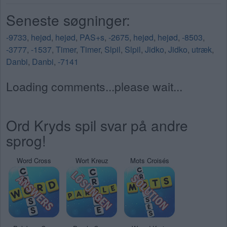
Seneste søgninger:
-9733
,
hejød
,
hejød
,
PAS+s
,
-2675
,
hejød
,
hejød
,
-8503
,
-3777
,
-1537
,
Timer
,
Timer
,
Slpil
,
Slpil
,
Jidko
,
Jidko
,
utræk
,
Danbi
,
Danbi
,
-7141
Loading comments...please wait...
Ord Kryds spil svar på andre
sprog!
Word Cross
Wort Kreuz
Mots Croisés