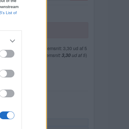
out of the
 downstream
B’s List of
(
119
stemmer, gennemsnit:
3,30
ud af 5
)