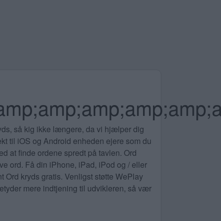
amp;amp;amp;amp;amp;
ryds, så kig ikke længere, da vi hjælper dig
rfekt til iOS og Android enheden ejere som du
ed at finde ordene spredt på tavlen. Ord
ve ord. Få din iPhone, iPad, iPod og / eller
 Ord kryds gratis. Venligst støtte WePlay
yder mere indtjening til udvikleren, så vær