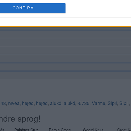
CONFIRM
,
48
,
nivea
,
hejød
,
hejød
,
alukd
,
alukd
,
-5735
,
Varme
,
Slpil
,
Slpil
,
ndre sprog!
sés
Palabras Cruz
Parole Croce
Woord Kruis
Ordet K