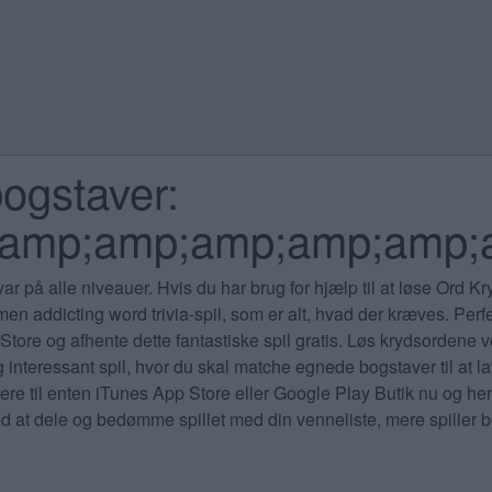
ogstaver:
;amp;amp;amp;amp;amp;
ar på alle niveauer
. Hvis du har brug for hjælp til at løse Ord K
 men addicting word trivia-spil, som er alt, hvad der kræves. Pe
Store og afhente dette fantastiske spil gratis. Løs krydsordene v
 interessant spil, hvor du skal matche egnede bogstaver til at la
re til enten iTunes App Store eller Google Play Butik nu og hent
at dele og bedømme spillet med din venneliste, mere spiller bet