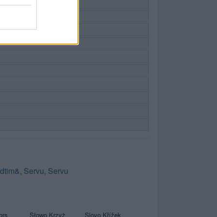
dtim&
,
Servu
,
Servu
ors
Słowo Krzyż
Slovo Křížek