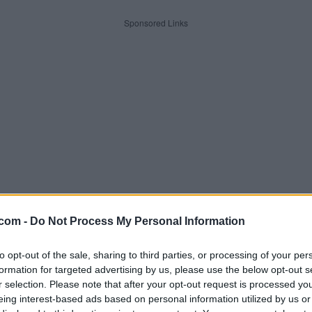
Sponsored Links
.com -
Do Not Process My Personal Information
to opt-out of the sale, sharing to third parties, or processing of your per
aver. Indtast alle bogstaverne f
formation for targeted advertising by us, please use the below opt-out s
r selection. Please note that after your opt-out request is processed y
eing interest-based ads based on personal information utilized by us or