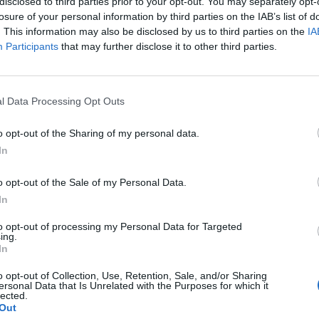
disclosed to third parties prior to your opt-out. You may separately opt-
losure of your personal information by third parties on the IAB’s list of
Vælg dit puslespil:
. This information may also be disclosed by us to third parties on the
IA
Participants
that may further disclose it to other third parties.
l Data Processing Opt Outs
o opt-out of the Sharing of my personal data.
In
o opt-out of the Sale of my Personal Data.
In
to opt-out of processing my Personal Data for Targeted
ing.
u nummer, men vi anbefaler at bruge søgningen med bogstaver.
In
o opt-out of Collection, Use, Retention, Sale, and/or Sharing
ersonal Data that Is Unrelated with the Purposes for which it
lected.
Out