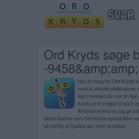
Ord Kryds søge b
-9458&amp;amp
Har du brug for
Ord Kryds sv
med at afslutte dette sjove,
kan hovedet på over til App 
Kryds er et meget simpelt og
Android-enhed nu og gå vide
Word Games som Ord Kryds spiludvikler ved 
så venlig at hjælpe den med at vokse.