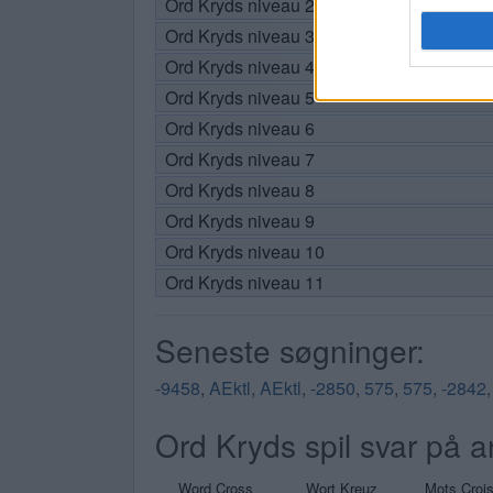
Ord Kryds niveau 2
Ord Kryds niveau 3
Ord Kryds niveau 4
Ord Kryds niveau 5
Ord Kryds niveau 6
Ord Kryds niveau 7
Ord Kryds niveau 8
Ord Kryds niveau 9
Ord Kryds niveau 10
Ord Kryds niveau 11
Seneste søgninger:
-9458
,
AEktl
,
AEktl
,
-2850
,
575
,
575
,
-2842
Ord Kryds spil svar på a
Word Cross
Wort Kreuz
Mots Croi