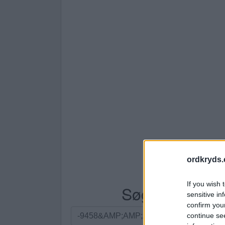
ordkryds
If you wish 
Søg efter bogst
sensitive in
confirm you
Søg
continue se
efter