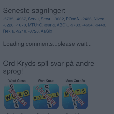
Seneste søgninger:
-5735
,
-4267
,
Servu
,
Servu
,
-3632
,
POndA
,
-2436
,
Nivea
,
-8226
,
-1870
,
MTU1O
,
æurlg
,
ABC),
,
-9733
,
-4634
,
-9448
,
Rekla
,
-9218
,
-8726
,
AaGlo
Loading comments...please wait...
Ord Kryds spil svar på andre
sprog!
Word Cross
Wort Kreuz
Mots Croisés