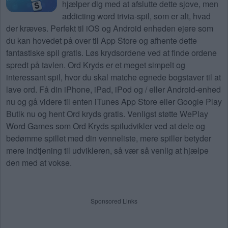
hjælper dig med at afslutte dette sjove, men
addicting word trivia-spil, som er alt, hvad
der kræves. Perfekt til iOS og Android enheden ejere som
du kan hovedet på over til App Store og afhente dette
fantastiske spil gratis. Løs krydsordene ved at finde ordene
spredt på tavlen. Ord Kryds er et meget simpelt og
interessant spil, hvor du skal matche egnede bogstaver til at
lave ord. Få din iPhone, iPad, iPod og / eller Android-enhed
nu og gå videre til enten iTunes App Store eller Google Play
Butik nu og hent Ord kryds gratis. Venligst støtte WePlay
Word Games som Ord Kryds spiludvikler ved at dele og
bedømme spillet med din venneliste, mere spiller betyder
mere indtjening til udvikleren, så vær så venlig at hjælpe
den med at vokse.
Sponsored Links