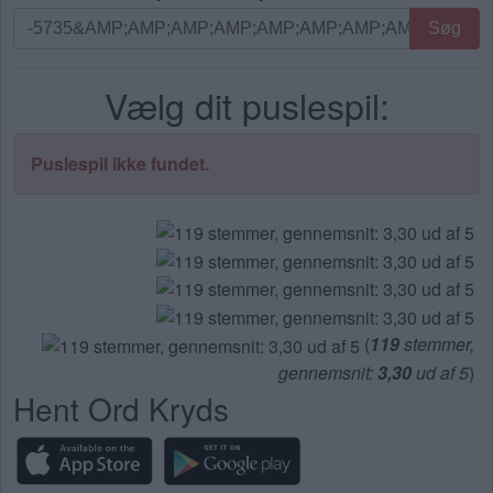
Søg
Søg
efter
bogstaver.
Vælg dit puslespil:
Indtast
alle
bogstaverne
Puslespil ikke fundet.
fra
puslespillet:
(
119
stemmer,
gennemsnit:
3,30
ud af 5
)
Hent Ord Kryds