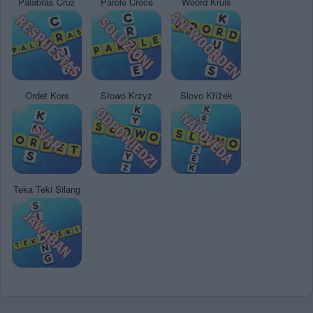
Palabras Cruz
Parole Croce
Woord Kruis
Ordet Kors
Słowo Krzyż
Slovo Křížek
Teka Teki Silang