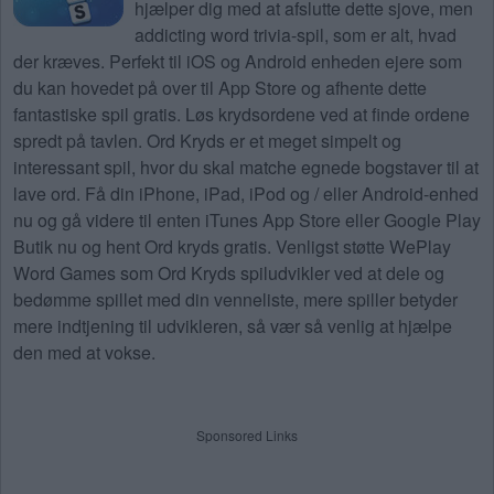
hjælper dig med at afslutte dette sjove, men
addicting word trivia-spil, som er alt, hvad
der kræves. Perfekt til iOS og Android enheden ejere som
du kan hovedet på over til App Store og afhente dette
fantastiske spil gratis. Løs krydsordene ved at finde ordene
spredt på tavlen. Ord Kryds er et meget simpelt og
interessant spil, hvor du skal matche egnede bogstaver til at
lave ord. Få din iPhone, iPad, iPod og / eller Android-enhed
nu og gå videre til enten iTunes App Store eller Google Play
Butik nu og hent Ord kryds gratis. Venligst støtte WePlay
Word Games som Ord Kryds spiludvikler ved at dele og
bedømme spillet med din venneliste, mere spiller betyder
mere indtjening til udvikleren, så vær så venlig at hjælpe
den med at vokse.
Sponsored Links