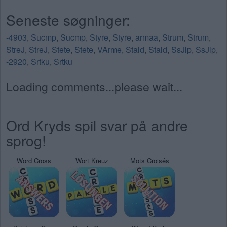
Seneste søgninger:
-4903
,
Sucmp
,
Sucmp
,
Styre
,
Styre
,
armaa
,
Strum
,
Strum
,
StreJ
,
StreJ
,
Stete
,
Stete
,
VArme
,
Stald
,
Stald
,
SsJlp
,
SsJlp
,
-2920
,
Srtku
,
Srtku
Loading comments...please wait...
Ord Kryds spil svar på andre
sprog!
Word Cross
Wort Kreuz
Mots Croisés