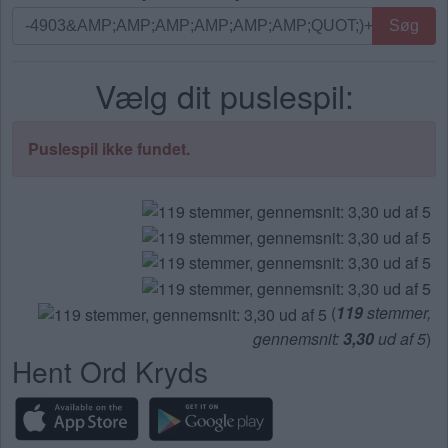
Søg
Søg
efter
bogstaver.
Vælg dit puslespil:
Indtast
alle
bogstaverne
Puslespil ikke fundet.
fra
puslespillet:
(
119
stemmer,
gennemsnit:
3,30
ud af 5
)
Hent Ord Kryds