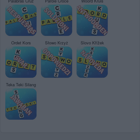
Palabras Cruz
Parole Croce
Woord Kruis
Ordet Kors
Słowo Krzyż
Slovo Křížek
Teka Teki Silang