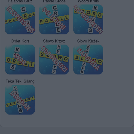
Palabras Cruz
Parole Croce
Woord Kruis
Ordet Kors
Słowo Krzyż
Slovo Křížek
Teka Teki Silang