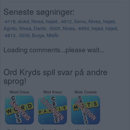
Seneste søgninger:
-4118
,
alukd
,
Nivea
,
hejød
,
-4912
,
Servu
,
Nivea
,
hejød
,
Agmto
,
Nivea
,
Danbi
,
-5000
,
Nivea
,
-6954
,
hejød
,
hejød
,
-4813
,
-3039
,
Burge
,
MldÅi
Loading comments...please wait...
Ord Kryds spil svar på andre
sprog!
Word Cross
Wort Kreuz
Mots Croisés