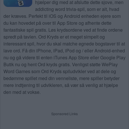
hjælper dig med at afslutte dette sjove, men
addicting word trivia-spil, som er alt, hvad
der kræves. Perfekt til iOS og Android enheden ejere som
du kan hovedet på over til App Store og afhente dette
fantastiske spil gratis. Løs krydsordene ved at finde ordene
spredt på tavlen. Ord Kryds er et meget simpelt og
interessant spil, hvor du skal matche egnede bogstaver til at
lave ord. Få din iPhone, iPad, iPod og / eller Android-enhed
nu og gå videre til enten iTunes App Store eller Google Play
Butik nu og hent Ord kryds gratis. Venligst støtte WePlay
Word Games som Ord Kryds spiludvikler ved at dele og
bedømme spillet med din venneliste, mere spiller betyder
mere indtjening til udvikleren, så vær så venlig at hjælpe
den med at vokse.
Sponsored Links