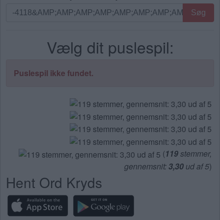
Søg
Søg
efter
bogstaver.
Vælg dit puslespil:
Indtast
alle
bogstaverne
Puslespil ikke fundet.
fra
puslespillet:
(
119
stemmer,
gennemsnit:
3,30
ud af 5
)
Hent Ord Kryds