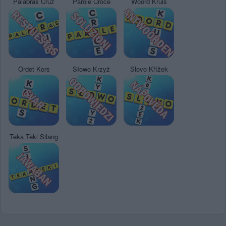
Palabras Cruz
Parole Croce
Woord Kruis
Ordet Kors
Słowo Krzyż
Slovo Křížek
Teka Teki Silang