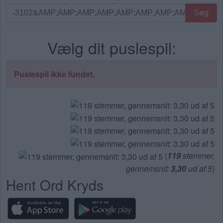
Søg
Søg
efter
bogstaver.
Vælg dit puslespil:
Indtast
alle
bogstaverne
Puslespil ikke fundet.
fra
puslespillet:
(
119
stemmer,
gennemsnit:
3,30
ud af 5
)
Hent Ord Kryds