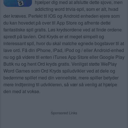
hjælper dig med at afslutte dette sjove, men
addicting word trivia-spil, som er alt, hvad
der kræves. Perfekt til iOS og Android enheden ejere som
du kan hovedet på over til App Store og afhente dette
fantastiske spil gratis. Løs krydsordene ved at finde ordene
spredt på tavlen. Ord Kryds er et meget simpelt og
interessant spil, hvor du skal matche egnede bogstaver til at
lave ord. Få din iPhone, iPad, iPod og / eller Android-enhed
nu og gå videre til enten iTunes App Store eller Google Play
Butik nu og hent Ord kryds gratis. Venligst støtte WePlay
Word Games som Ord Kryds spiludvikler ved at dele og
bedømme spillet med din venneliste, mere spiller betyder
mere indtjening til udvikleren, så vær så venlig at hjælpe
den med at vokse.
Sponsored Links