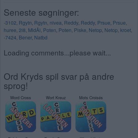
Seneste søgninger:
-3102
,
Rgytn
,
Rgytn
,
nivea
,
Reddy
,
Reddy
,
Prsue
,
Prsue
,
huree
,
2i8
,
MldÅi
,
Poten
,
Poten
,
Piske
,
Netop
,
Netop
,
kroet
,
-7424
,
Bener
,
Natbd
Loading comments...please wait...
Ord Kryds spil svar på andre
sprog!
Word Cross
Wort Kreuz
Mots Croisés