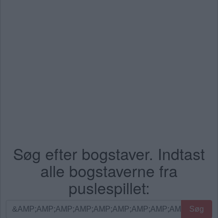
Søg efter bogstaver. Indtast
alle bogstaverne fra
puslespillet:
Søg
Søg
efter