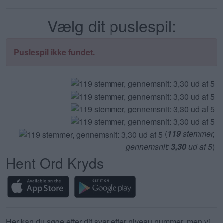
bogstaver.
Vælg dit puslespil:
Indtast
alle
bogstaverne
Puslespil ikke fundet.
fra
puslespillet:
(
119
stemmer,
gennemsnit:
3,30
ud af 5
)
Hent Ord Kryds
Her kan du søge efter dit svar efter niveau nummer, men vi