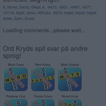
&
,
Nivea
,
Danbi
,
Ørepf
,
&
,
-6673
,
-8921
,
-6897
,
-6577
,
1511&
,
Agtel
,
servu
,
ABC&a
,
-9578
,
hejød
,
hejød
,
hejød
,
dyføb
,
Zarin
,
Snors
Loading comments...please wait...
Ord Kryds spil svar på andre
sprog!
Word Cross
Wort Kreuz
Mots Croisés
Palabras Cruz
Parole Croce
Woord Kruis